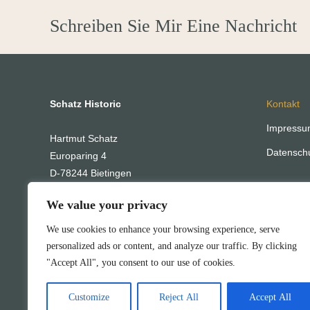
Schreiben Sie Mir Eine Nachricht
Schatz Historic
Kontakt
Impressu
Hartmut Schatz
Datensch
Europaring 4
D-78244 Bietingen
+49 7734 / 37099 80
We value your privacy
info@schatz-historic.com
We use cookies to enhance your browsing experience, serve
personalized ads or content, and analyze our traffic. By clicking
"Accept All", you consent to our use of cookies.
Finden Sie uns auf:
E-
Mail
Customize
Reject All
Accept All
page